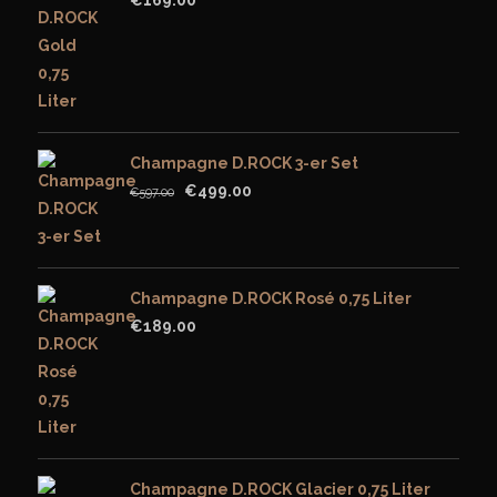
Champagne D.ROCK 3-er Set
Original
Current
€
499.00
€
597.00
price
price
was:
is:
€597.00.
€499.00.
Champagne D.ROCK Rosé 0,75 Liter
€
189.00
Champagne D.ROCK Glacier 0,75 Liter