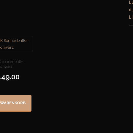
Sonnenbrille –
schwarz
149.00
N WARENKORB