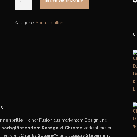
W
IN DEN WARENKORB
Sonnenbrille
-
roségold
Kategorie:
Sonnenbrillen
quantity
U
es
nnenbrille
– einer Fusion aus markantem Design und
n
hochglänzendem Roségold-Chrome
verleiht dieser
iriert von
„Chunky Square“
– und
„Luxury Statement