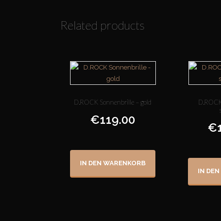
Related products
D.ROCK Sonnenbrille – gold
D.ROCK 
€
119.00
€
IN DEN WARENKORB
IN DE