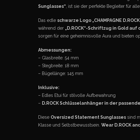
Sunglasses“
, ist sie der perfekte Begleiter für a
Das edle
schwarze Logo „CHAMPAGNE D.ROCK
während der
„D.ROCK“-Schriftzug in Gold auf
sorgen für eine geheimnisvolle Aura und bieten o
Abmessungen:
– Glasbreite: 54 mm
– Stegbreite: 18 mm
– Bügellänge: 145 mm
Inklusive:
– Edles Etui für stilvolle Aufbewahrung
–
D.ROCK Schlüsselanhänger in der passenden
Diese
Oversized Statement Sunglasses
sind me
Klasse und Selbstbewusstsein.
Wear D.ROCK and