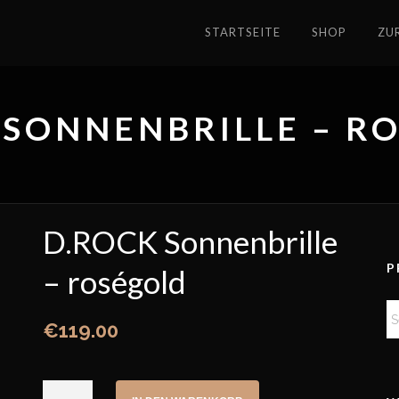
STARTSEITE
SHOP
ZU
 SONNENBRILLE – R
D.ROCK Sonnenbrille
P
– roségold
€
119.00
D.ROCK