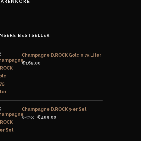
ARENKORB
NSERE BESTSELLER
Champagne D.ROCK Gold 0,75 Liter
€
169.00
Champagne D.ROCK 3-er Set
Original
Current
€
499.00
€
597.00
price
price
was:
is:
€597.00.
€499.00.