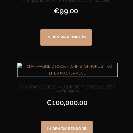
Champagne D.ROCK MYKONOS Edition – 0,75Liter
€
99.00
IN DEN WARENKORB
CHAMPAGNE D.ROCK – „CHRISTOPHORUS“ | 60 LITER
MASTERPIECE
€
100,000.00
IN DEN WARENKORB