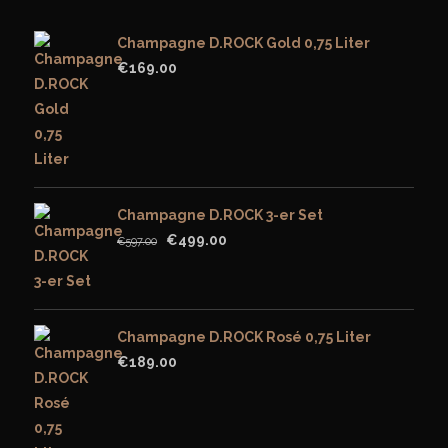
Champagne D.ROCK Gold 0,75 Liter
€
169.00
Champagne D.ROCK 3-er Set
Original
Current
€
499.00
€
597.00
price
price
was:
is:
€597.00.
€499.00.
Champagne D.ROCK Rosé 0,75 Liter
€
189.00